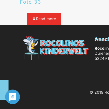
Foto 33
Read more
Ansch
Rocoli
Dürener
52249 
© 2019 Roc