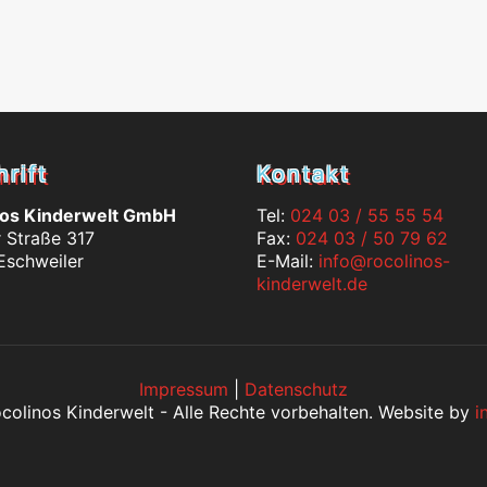
rift
Kontakt
nos Kinderwelt GmbH
Tel:
024 03 / 55 55 54
 Straße 317
Fax:
024 03 / 50 79 62
Eschweiler
E-Mail:
info@rocolinos-
kinderwelt.de
Impressum
|
Datenschutz
olinos Kinderwelt - Alle Rechte vorbehalten. Website by
i