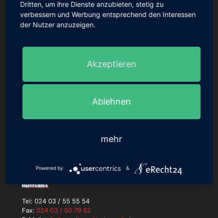
Dritten, um ihre Dienste anzubieten, stetig zu
verbessern und Werbung entsprechend den Interessen
der Nutzer anzuzeigen.
Akzeptieren
Ablehnen
Anschrift
Rocolinos Kinderwelt GmbH
Dürener Straße 317
mehr
52249 Eschweiler
Powered by
&
Kontakt
Tel:
024 03 / 55 55 54
Fax:
024 03 / 50 79 62